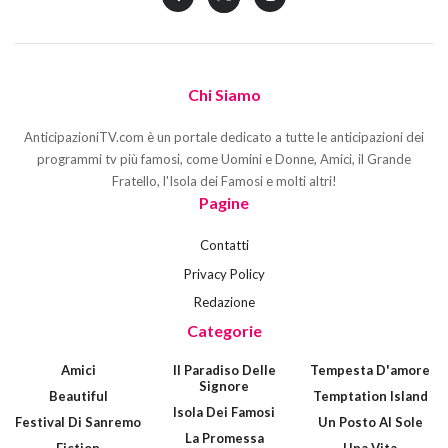
Chi Siamo
AnticipazioniTV.com è un portale dedicato a tutte le anticipazioni dei
programmi tv più famosi, come Uomini e Donne, Amici, il Grande
Fratello, l'Isola dei Famosi e molti altri!
Pagine
Contatti
Privacy Policy
Redazione
Categorie
Amici
Il Paradiso Delle
Tempesta D'amore
Signore
Beautiful
Temptation Island
Isola Dei Famosi
Festival Di Sanremo
Un Posto Al Sole
La Promessa
Fiction
Una Vita