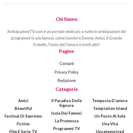
Chi Siamo
AnticipazioniTV.com è un portale dedicato a tutte le anticipazioni dei
programmi tv più famosi, come Uomini e Donne, Amici, il Grande
Fratello, l'Isola dei Famosi e molti altri!
Pagine
Contatti
Privacy Policy
Redazione
Categorie
Amici
Il Paradiso Delle
Tempesta D'amore
Signore
Beautiful
Temptation Island
Isola Dei Famosi
Festival Di Sanremo
Un Posto Al Sole
La Promessa
Fiction
Una Vita
Programmi TV
Film E Serie TV
Uncategorized