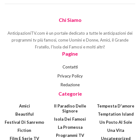
Chi Siamo
AnticipazioniTV.com è un portale dedicato a tutte le anticipazioni dei
programmi tv più famosi, come Uomini e Donne, Amici, il Grande
Fratello, l'Isola dei Famosi e molti altri!
Pagine
Contatti
Privacy Policy
Redazione
Categorie
Amici
Il Paradiso Delle
Tempesta D'amore
Signore
Beautiful
Temptation Island
Isola Dei Famosi
Festival Di Sanremo
Un Posto Al Sole
La Promessa
Fiction
Una Vita
Programmi TV
Film E Serie TV
Uncategorized