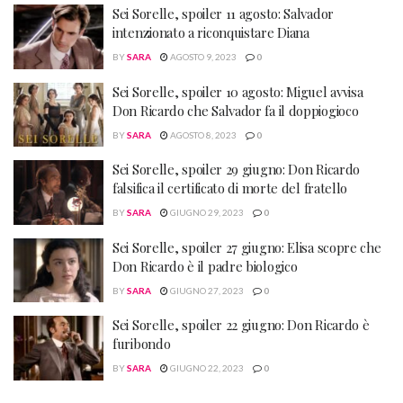
Sei Sorelle, spoiler 11 agosto: Salvador
intenzionato a riconquistare Diana
BY
SARA
AGOSTO 9, 2023
0
Sei Sorelle, spoiler 10 agosto: Miguel avvisa
Don Ricardo che Salvador fa il doppiogioco
BY
SARA
AGOSTO 8, 2023
0
Sei Sorelle, spoiler 29 giugno: Don Ricardo
falsifica il certificato di morte del fratello
BY
SARA
GIUGNO 29, 2023
0
Sei Sorelle, spoiler 27 giugno: Elisa scopre che
Don Ricardo è il padre biologico
BY
SARA
GIUGNO 27, 2023
0
Sei Sorelle, spoiler 22 giugno: Don Ricardo è
furibondo
BY
SARA
GIUGNO 22, 2023
0