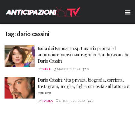
Tag:
dario cassini
Isola dei Famosi 2024, Luxuria pronta ad
annunciare nuovi naufraghi: in Honduras anche
Dario Cassini
BY
SARA
MAGGIO 5, 2024
0
Dario Cassini: vita privata, biografia, carriera,
Instagram, moglie, figli e curiosità sull’attore e
comico
BY
PAOLA
OTTOBRE 23, 2022
0