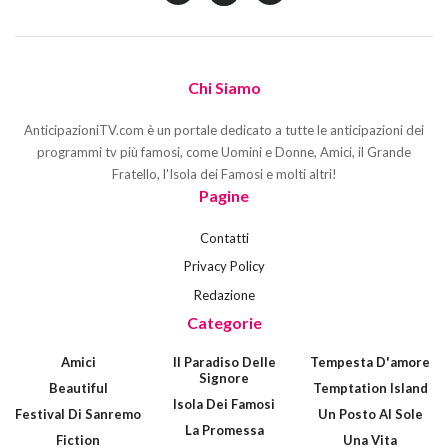
Chi Siamo
AnticipazioniTV.com è un portale dedicato a tutte le anticipazioni dei
programmi tv più famosi, come Uomini e Donne, Amici, il Grande
Fratello, l'Isola dei Famosi e molti altri!
Pagine
Contatti
Privacy Policy
Redazione
Categorie
Amici
Il Paradiso Delle
Tempesta D'amore
Signore
Beautiful
Temptation Island
Isola Dei Famosi
Festival Di Sanremo
Un Posto Al Sole
La Promessa
Fiction
Una Vita