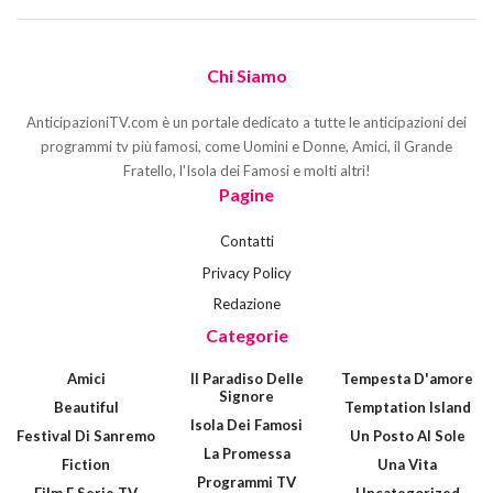
Chi Siamo
AnticipazioniTV.com è un portale dedicato a tutte le anticipazioni dei
programmi tv più famosi, come Uomini e Donne, Amici, il Grande
Fratello, l'Isola dei Famosi e molti altri!
Pagine
Contatti
Privacy Policy
Redazione
Categorie
Amici
Il Paradiso Delle
Tempesta D'amore
Signore
Beautiful
Temptation Island
Isola Dei Famosi
Festival Di Sanremo
Un Posto Al Sole
La Promessa
Fiction
Una Vita
Programmi TV
Film E Serie TV
Uncategorized