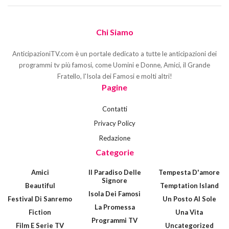
Chi Siamo
AnticipazioniTV.com è un portale dedicato a tutte le anticipazioni dei
programmi tv più famosi, come Uomini e Donne, Amici, il Grande
Fratello, l'Isola dei Famosi e molti altri!
Pagine
Contatti
Privacy Policy
Redazione
Categorie
Amici
Il Paradiso Delle
Tempesta D'amore
Signore
Beautiful
Temptation Island
Isola Dei Famosi
Festival Di Sanremo
Un Posto Al Sole
La Promessa
Fiction
Una Vita
Programmi TV
Film E Serie TV
Uncategorized