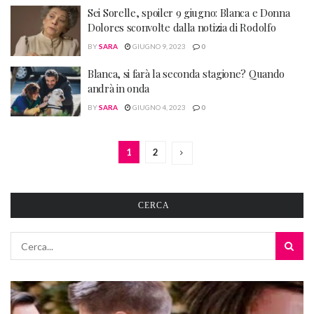
Sei Sorelle, spoiler 9 giugno: Blanca e Donna
Dolores sconvolte dalla notizia di Rodolfo
BY
SARA
GIUGNO 9, 2023
0
Blanca, si farà la seconda stagione? Quando
andrà in onda
BY
SARA
GIUGNO 4, 2023
0
1
2
CERCA