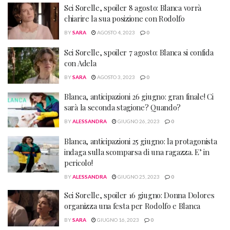
Sei Sorelle, spoiler 8 agosto: Blanca vorrà
chiarire la sua posizione con Rodolfo
BY
SARA
AGOSTO 4, 2023
0
Sei Sorelle, spoiler 7 agosto: Blanca si confida
con Adela
BY
SARA
AGOSTO 3, 2023
0
Blanca, anticipazioni 26 giugno: gran finale! Ci
sarà la seconda stagione? Quando?
BY
ALESSANDRA
GIUGNO 26, 2023
0
Blanca, anticipazioni 25 giugno: la protagonista
indaga sulla scomparsa di una ragazza. E’ in
pericolo!
BY
ALESSANDRA
GIUGNO 25, 2023
0
Sei Sorelle, spoiler 16 giugno: Donna Dolores
organizza una festa per Rodolfo e Blanca
BY
SARA
GIUGNO 16, 2023
0