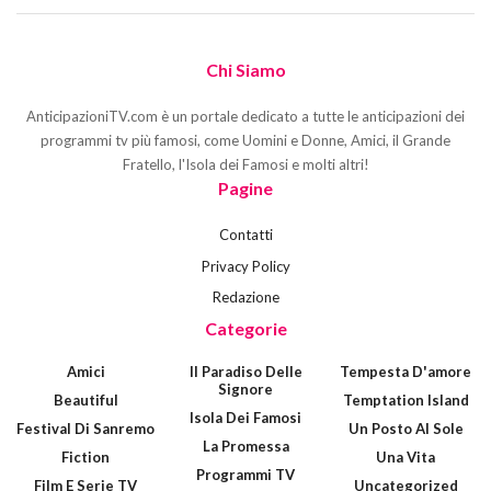
Chi Siamo
AnticipazioniTV.com è un portale dedicato a tutte le anticipazioni dei
programmi tv più famosi, come Uomini e Donne, Amici, il Grande
Fratello, l'Isola dei Famosi e molti altri!
Pagine
Contatti
Privacy Policy
Redazione
Categorie
Amici
Il Paradiso Delle
Tempesta D'amore
Signore
Beautiful
Temptation Island
Isola Dei Famosi
Festival Di Sanremo
Un Posto Al Sole
La Promessa
Fiction
Una Vita
Programmi TV
Film E Serie TV
Uncategorized