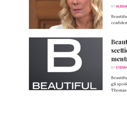
BY
ALESS
Beautifu
confiden
Beaut
scetti
mentr
BY
STEFA
Beautifu
gli spoi
Thomas c