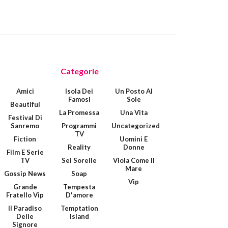
Categorie
Amici
Isola Dei
Un Posto Al
Famosi
Sole
Beautiful
La Promessa
Una Vita
Festival Di
Sanremo
Programmi
Uncategorized
TV
Fiction
Uomini E
Reality
Donne
Film E Serie
TV
Sei Sorelle
Viola Come Il
Mare
Gossip News
Soap
Vip
Grande
Tempesta
Fratello Vip
D'amore
Il Paradiso
Temptation
Delle
Island
Signore