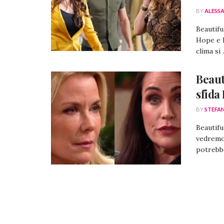
BY
ALESS
Beautifu
Hope e 
clima si .
Beaut
sfida
BY
STEFA
Beautifu
vedremo
potrebbe