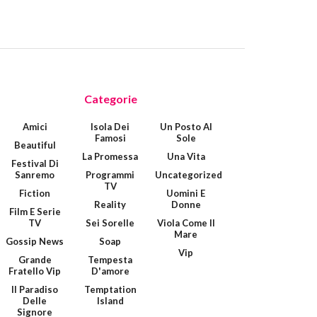
Categorie
Amici
Isola Dei
Un Posto Al
Famosi
Sole
Beautiful
La Promessa
Una Vita
Festival Di
Sanremo
Programmi
Uncategorized
TV
Fiction
Uomini E
Reality
Donne
Film E Serie
TV
Sei Sorelle
Viola Come Il
Mare
Gossip News
Soap
Vip
Grande
Tempesta
Fratello Vip
D'amore
Il Paradiso
Temptation
Delle
Island
Signore