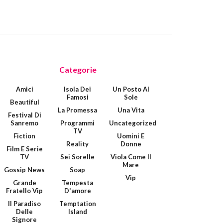
Categorie
Amici
Isola Dei
Un Posto Al
Famosi
Sole
Beautiful
La Promessa
Una Vita
Festival Di
Sanremo
Programmi
Uncategorized
TV
Fiction
Uomini E
Reality
Donne
Film E Serie
TV
Sei Sorelle
Viola Come Il
Mare
Gossip News
Soap
Vip
Grande
Tempesta
Fratello Vip
D'amore
Il Paradiso
Temptation
Delle
Island
Signore