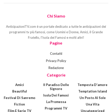
Chi Siamo
AnticipazioniTV.com è un portale dedicato a tutte le anticipazioni dei
programmi tv più famosi, come Uomini e Donne, Amici, il Grande
Fratello, l'Isola dei Famosi e molti altri!
Pagine
Contatti
Privacy Policy
Redazione
Categorie
Amici
Il Paradiso Delle
Tempesta D'amore
Signore
Beautiful
Temptation Island
Isola Dei Famosi
Festival Di Sanremo
Un Posto Al Sole
La Promessa
Fiction
Una Vita
Programmi TV
Film E Serie TV
Uncategorized