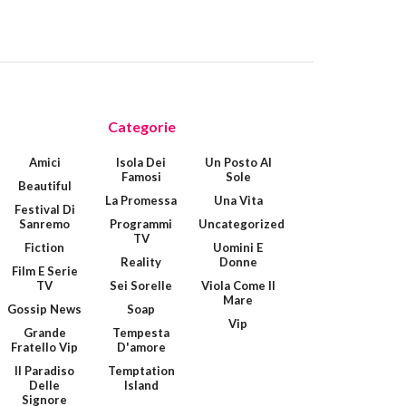
Categorie
Amici
Isola Dei
Un Posto Al
Famosi
Sole
Beautiful
La Promessa
Una Vita
Festival Di
Sanremo
Programmi
Uncategorized
TV
Fiction
Uomini E
Reality
Donne
Film E Serie
TV
Sei Sorelle
Viola Come Il
Mare
Gossip News
Soap
Vip
Grande
Tempesta
Fratello Vip
D'amore
Il Paradiso
Temptation
Delle
Island
Signore