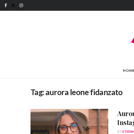
HOM
Tag:
aurora leone fidanzato
Auror
Insta
BY
STEFA