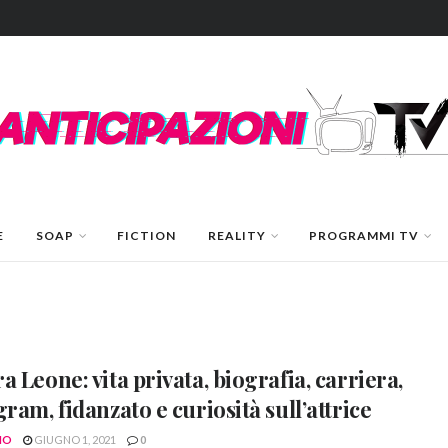
E
SOAP
FICTION
REALITY
PROGRAMMI TV
a Leone: vita privata, biografia, carriera,
gram, fidanzato e curiosità sull’attrice
NO
GIUGNO 1, 2021
0