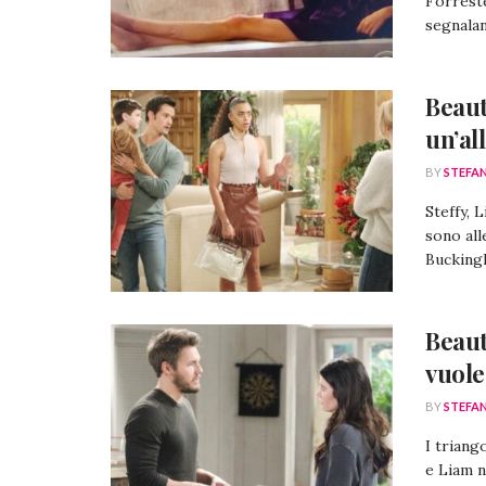
Forreste
segnalan
Beaut
un’al
BY
STEFA
Steffy, 
sono all
Buckingh
Beaut
vuole
BY
STEFA
I triang
e Liam n