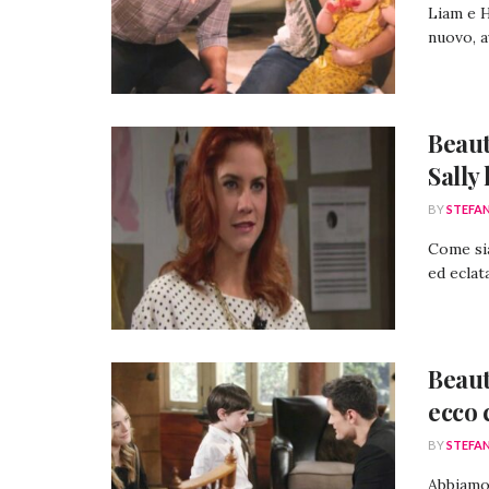
Liam e H
nuovo, a
Beaut
Sally
BY
STEFA
Come sia
ed eclat
Beaut
ecco 
BY
STEFA
Abbiamo 