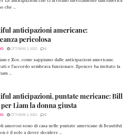
r Le anticipazioni che ci arrivano direttamente dall'America
o che ...
iful anticipazioni americane:
leanza pericolosa
NO
OTTOBRE 2, 2022
0
Liam e Zoe, come sappiamo dalle anticipazioni americane,
eati e l'accordo sembrava funzionare. Spencer ha invitato la
am ...
iful anticipazioni, puntate mericane: Bill
 per Liam la donna giusta
NO
OTTOBRE 2, 2022
0
oli amorosi sono di casa nelle puntate americane di Beautiful
on è il solo a dover decidere ...