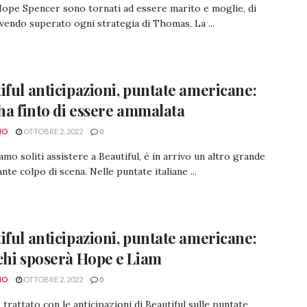
ope Spencer sono tornati ad essere marito e moglie, di
vendo superato ogni strategia di Thomas. La ...
iful anticipazioni, puntate americane:
 ha finto di essere ammalata
NO
OTTOBRE 2, 2022
0
mo soliti assistere a Beautiful, è in arrivo un altro grande
ante colpo di scena. Nelle puntate italiane ...
iful anticipazioni, puntate americane:
chi sposerà Hope e Liam
NO
OTTOBRE 2, 2022
0
trattato con le anticipazioni di Beautiful sulle puntate