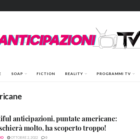
E
SOAP
FICTION
REALITY
PROGRAMMI TV
ricane
iful anticipazioni, puntate americane:
ischierà molto, ha scoperto troppo!
NO
OTTOBRE 2, 2022
0