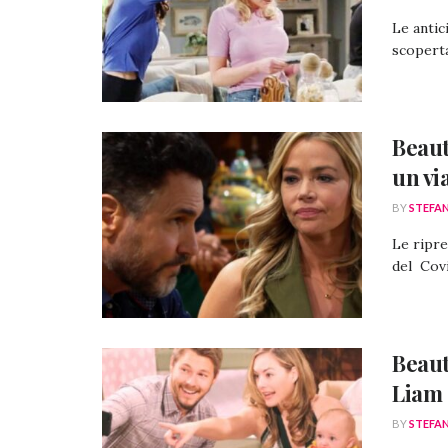
Le antic
scoperta 
Beaut
un vi
BY
STEFA
Le ripre
del Covi
Beaut
Liam 
BY
STEFA