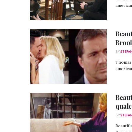
american
Beaut
Brook
BY
STEFA
Thomas s
americane
Beaut
qualc
BY
STEFA
Beautifu