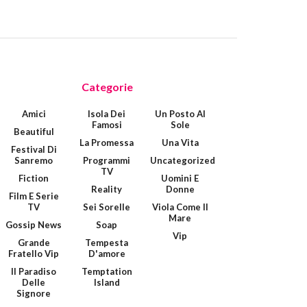
Categorie
Amici
Isola Dei
Un Posto Al
Famosi
Sole
Beautiful
La Promessa
Una Vita
Festival Di
Sanremo
Programmi
Uncategorized
TV
Fiction
Uomini E
Reality
Donne
Film E Serie
TV
Sei Sorelle
Viola Come Il
Mare
Gossip News
Soap
Vip
Grande
Tempesta
Fratello Vip
D'amore
Il Paradiso
Temptation
Delle
Island
Signore