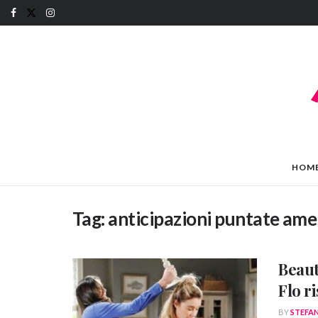
HOM
Tag:
anticipazioni puntate ame
Beaut
Flo r
BY
STEFA