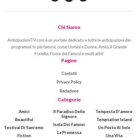
Chi Siamo
AnticipazioniTV.com è un portale dedicato a tutte le anticipazioni dei
programmi tv più famosi, come Uomini e Donne, Amici, il Grande
Fratello, l'Isola dei Famosi e molti altri!
Pagine
Contatti
Privacy Policy
Redazione
Categorie
Amici
Il Paradiso Delle
Tempesta D'amore
Signore
Beautiful
Temptation Island
Isola Dei Famosi
Festival Di Sanremo
Un Posto Al Sole
La Promessa
Fiction
Una Vita