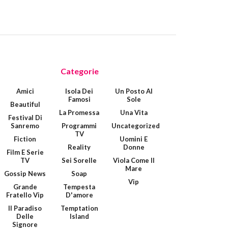
Categorie
Amici
Isola Dei
Un Posto Al
Famosi
Sole
Beautiful
La Promessa
Una Vita
Festival Di
Sanremo
Programmi
Uncategorized
TV
Fiction
Uomini E
Reality
Donne
Film E Serie
TV
Sei Sorelle
Viola Come Il
Mare
Gossip News
Soap
Vip
Grande
Tempesta
Fratello Vip
D'amore
Il Paradiso
Temptation
Delle
Island
Signore