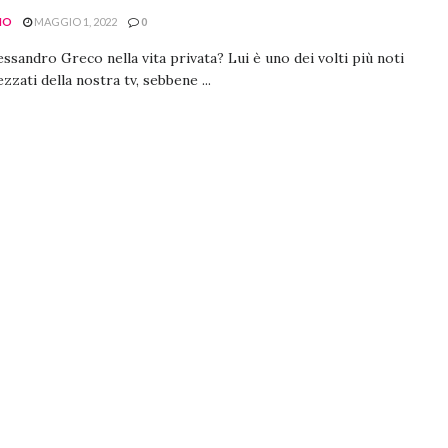
NO
MAGGIO 1, 2022
0
essandro Greco nella vita privata? Lui è uno dei volti più noti
zzati della nostra tv, sebbene ...