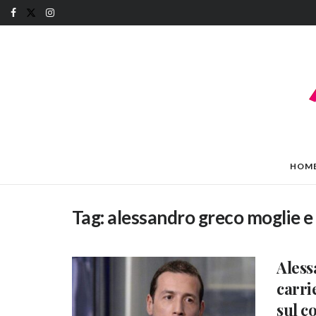
HOM
Tag:
alessandro greco moglie e f
Aless
carri
sul c