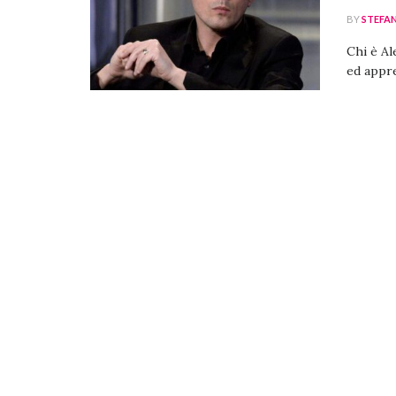
BY
STEFA
Chi è Al
ed appre