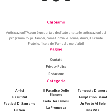
Chi Siamo
AnticipazioniTV.com è un portale dedicato a tutte le anticipazioni dei
programmi tv più famosi, come Uomini e Donne, Amici, il Grande
Fratello, l'Isola dei Famosi e molti altri!
Pagine
Contatti
Privacy Policy
Redazione
Categorie
Amici
Il Paradiso Delle
Tempesta D'amore
Signore
Beautiful
Temptation Island
Isola Dei Famosi
Festival Di Sanremo
Un Posto Al Sole
La Promessa
Fiction
Una Vita