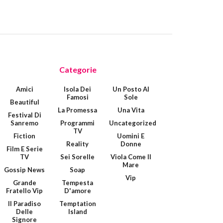
Categorie
Amici
Isola Dei
Un Posto Al
Famosi
Sole
Beautiful
La Promessa
Una Vita
Festival Di
Sanremo
Programmi
Uncategorized
TV
Fiction
Uomini E
Reality
Donne
Film E Serie
TV
Sei Sorelle
Viola Come Il
Mare
Gossip News
Soap
Vip
Grande
Tempesta
Fratello Vip
D'amore
Il Paradiso
Temptation
Delle
Island
Signore