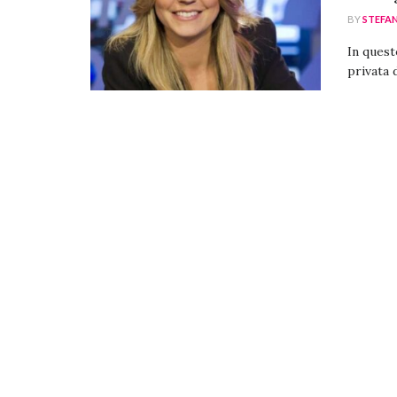
BY
STEFA
In quest
privata 