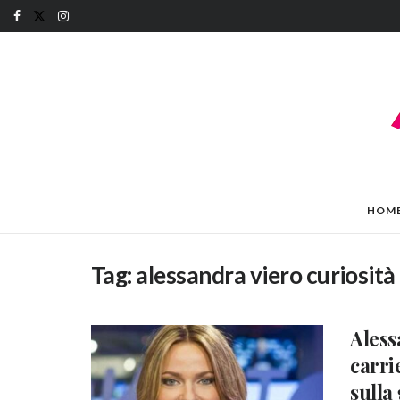
HOM
Tag:
alessandra viero curiosità
Aless
carri
sulla