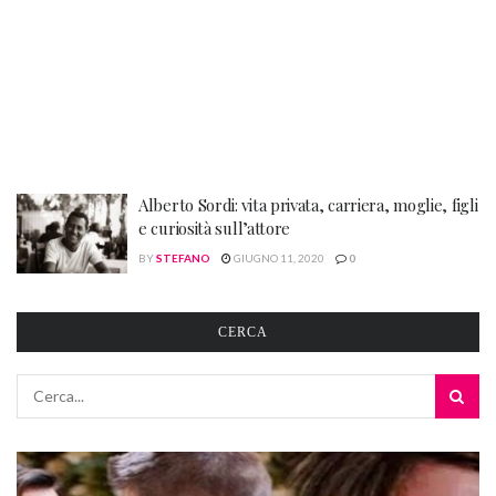
Alberto Sordi: vita privata, carriera, moglie, figli
e curiosità sull’attore
BY
STEFANO
GIUGNO 11, 2020
0
CERCA