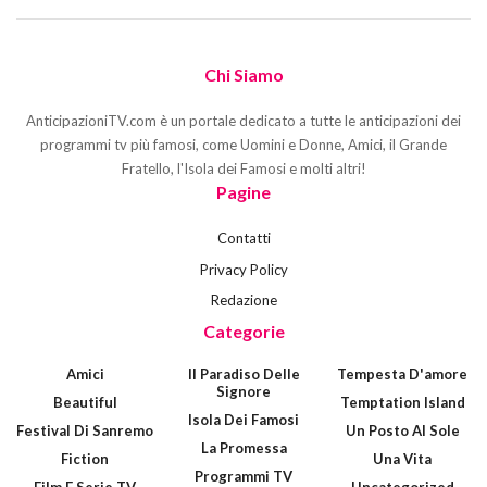
Chi Siamo
AnticipazioniTV.com è un portale dedicato a tutte le anticipazioni dei
programmi tv più famosi, come Uomini e Donne, Amici, il Grande
Fratello, l'Isola dei Famosi e molti altri!
Pagine
Contatti
Privacy Policy
Redazione
Categorie
Amici
Il Paradiso Delle
Tempesta D'amore
Signore
Beautiful
Temptation Island
Isola Dei Famosi
Festival Di Sanremo
Un Posto Al Sole
La Promessa
Fiction
Una Vita
Programmi TV
Film E Serie TV
Uncategorized