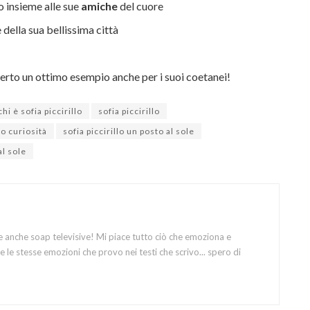
o insieme alle sue
amiche
del cuore
della sua bellissima città
certo un ottimo esempio anche per i suoi coetanei!
chi è sofia piccirillo
sofia piccirillo
lo curiosità
sofia piccirillo un posto al sole
al sole
e anche soap televisive! Mi piace tutto ciò che emoziona e
 le stesse emozioni che provo nei testi che scrivo... spero di