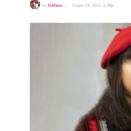
by
Stefano
Giugno 24, 2022
in
Vip