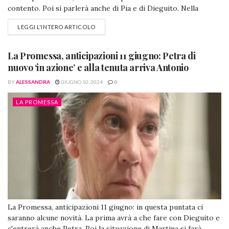
contento. Poi si parlerà anche di Pia e di Dieguito. Nella
faccenda interverrà Jana e non solo. La Promessa,
LEGGI L'INTERO ARTICOLO
anticipazioni 12 giugno: brutta sorpresa per Antonio...e per
Curro! Antonio, screenshot da @lapromessa (Foto da
Facebook) Arrivato a "La Promessa",...
La Promessa, anticipazioni 11 giugno: Petra di
nuovo ‘in azione’ e alla tenuta arriva Antonio
BY
ALESSANDRA
GIUGNO 10, 2024
0
LA PROMESSA
La Promessa, anticipazioni 11 giugno: in questa puntata ci
saranno alcune novità. La prima avrà a che fare con Dieguito e
c'entrerà anche Petra. Poi la situazione di Martina si farà