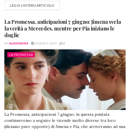
stranissima reazione con il bambino...Ma sarà così strana, per
LEGGI L'INTERO ARTICOLO
chi conosce la verità? La Promessa, anticipazioni 10 giugno:
parto traumatico per Pia. Jimena sembra sotto choc quando...
Manuel, Jana, Pia e il...
La Promessa, anticipazioni 7 giugno: Jimena svela
la verità a Mercedes, mentre per Pia iniziano le
doglie
BY
ALESSANDRA
GIUGNO 5, 2024
0
LA PROMESSA
La Promessa, anticipazioni 7 giugno: in questa puntata
continueremo a seguire le vicende molto diverse tra loro
(diciamo pure opposte) di Jimena e Pia, che arriveranno ad una