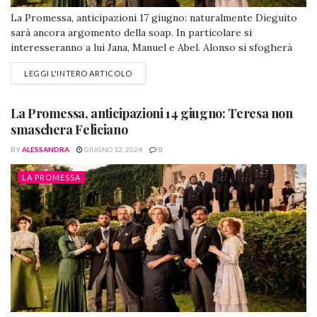
La Promessa, anticipazioni 17 giugno: naturalmente Dieguito
sarà ancora argomento della soap. In particolare si
interesseranno a lui Jana, Manuel e Abel. Alonso si sfogherà
con Catalina su Fernando e succederà anche altro. La
LEGGI L'INTERO ARTICOLO
Promessa, anticipazioni 17 giugno: delusione per Jana e Abel.
Margarita ha una strana reazione Abel e Jana de @lapromessa
(Foto da Facebook) La cameriera,...
La Promessa, anticipazioni 14 giugno: Teresa non
smaschera Feliciano
BY
ALESSANDRA
GIUGNO 12, 2024
0
LA PROMESSA