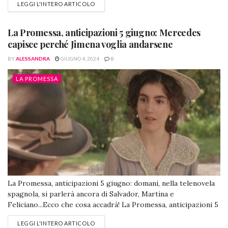
LEGGI L'INTERO ARTICOLO
Promessa, anticipazioni 6 giugno: salta la fuga di Martina e
Curro Curro e Martina @lapromessa (Foto da Facebook)
Curro...
La Promessa, anticipazioni 5 giugno: Mercedes
capisce perché Jimena voglia andarsene
BY
ALESSANDRA
GIUGNO 4, 2024
0
LA PROMESSA
La Promessa, anticipazioni 5 giugno: domani, nella telenovela
spagnola, si parlerà ancora di Salvador, Martina e
Feliciano...Ecco che cosa accadrà! La Promessa, anticipazioni 5
giugno: Salvador vede qualcosa di terribile. Fernando fallisce
LEGGI L'INTERO ARTICOLO
ancora con Martina Maria e Salvador, due screenshot @la