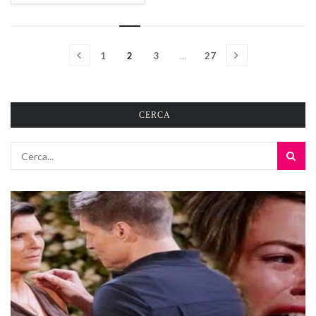
promessa (Foto da Facebook) Salvador, dopo tutto quello che
è successo con Maria e Lope, vede la...
1
2
3
…
27
CERCA