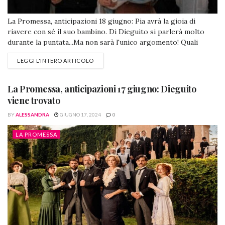
La Promessa, anticipazioni 18 giugno: Pia avrà la gioia di
riavere con sé il suo bambino. Di Dieguito si parlerà molto
durante la puntata...Ma non sarà l'unico argomento! Quali
saranno gli altri? Scopriamolo insieme! La Promessa,
LEGGI L'INTERO ARTICOLO
anticipazioni 18 giugno: storia a lieto fine per Dieguito
Manuel, Abel e Jana screenshot da @lapromessa (Foto da
Facebook) Dopo aver trovato...
La Promessa, anticipazioni 17 giugno: Dieguito
viene trovato
BY
ALESSANDRA
GIUGNO 17, 2024
0
LA PROMESSA