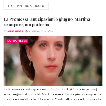
svolta. Inoltre si parlerà di Martina. La Promessa,
LEGGI L'INTERO ARTICOLO
anticipazioni 7 giugno: Jimena "sputa il rospo" con Mercedes e
lei... Jimena e Mercedes de @lapromessa (Foto da Facebook)
Jimena rivela alla...
La Promessa, anticipazioni 6 giugno: Martina
scompare, ma poi torna
BY
ALESSANDRA
GIUGNO 4, 2024
0
LA PROMESSA
La Promessa, anticipazioni 6 giugno: tutti (Curro in primis)
sono angosciati perché Martina non si trova più. Ricomparirà,
ma ci sarà un'altra brutta novità. Tante altre vicende in questa
puntata, per esempio per quanto riguarda Jana ed Abel! La