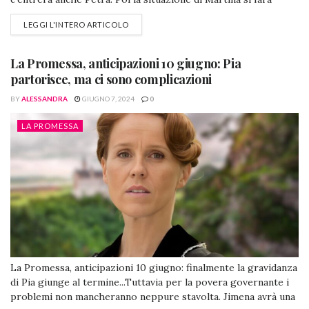
ancora più critica, perché come sarà annunciato
LEGGI L'INTERO ARTICOLO
nell'appuntamento che ci aspetta oggi, il giovane duca si
presenterà a palazzo. Questo ed altro negli spoiler che ci
accingiamo...
La Promessa, anticipazioni 10 giugno: Pia
partorisce, ma ci sono complicazioni
BY
ALESSANDRA
GIUGNO 7, 2024
0
LA PROMESSA
La Promessa, anticipazioni 10 giugno: finalmente la gravidanza
di Pia giunge al termine...Tuttavia per la povera governante i
problemi non mancheranno neppure stavolta. Jimena avrà una