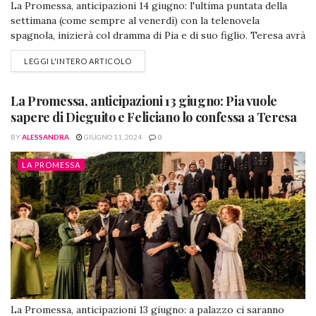
La Promessa, anticipazioni 14 giugno: l'ultima puntata della
settimana (come sempre al venerdì) con la telenovela
spagnola, inizierà col dramma di Pia e di suo figlio. Teresa avrà
un comportamento ambiguo per via di Feliciano. Cruz e
LEGGI L'INTERO ARTICOLO
Lorenzo continuano col loro piano, ma c'è un "ostacolo".
Vedremo anche Jimena e Manuel e Antonio delude i dè Lujàn
con...
La Promessa, anticipazioni 13 giugno: Pia vuole
sapere di Dieguito e Feliciano lo confessa a Teresa
BY
ALESSANDRA
GIUGNO 11, 2024
0
LA PROMESSA
La Promessa, anticipazioni 13 giugno: a palazzo ci saranno