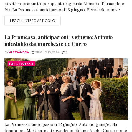
novità soprattutto per quanto riguarda Alonso e Fernando e
Pia. La Promessa, anticipazioni 13 giugno: Fernando muove
una pesantissima accusa ad Alonso Alonso e Fernando,
LEGGI L'INTERO ARTICOLO
screenshot de @lapromessa (Foto da Facebook) In pratica in
questa puntata si svelerà il vero motivo del dissidio dei due
fratelli de Lujàn: Fernando...
La Promessa, anticipazioni 12 giugno: Antonio
infastidito dai marchesi e da Curro
BY
ALESSANDRA
GIUGNO 10, 2024
0
LA PROMESSA
La Promessa, anticipazioni 12 giugno: Antonio giunge alla
tenuta per Martina, ma trova dei problemi. Anche Curro non è