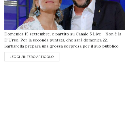
Domenica 15 settembre, è partito su Canale 5 Live - Non è la
D'Urso. Per la seconda puntata, che sarà domenica 22,
Barbarella prepara una grossa sorpresa per il suo pubblico.
Dagospia annuncia infatti che in studio, nello spaccato di Uno
LEGGI L'INTERO ARTICOLO
contro tutti, ci sarà nientepopodimeno che il leader della
Lega Matteo Salvini, ex ministro dell'Interno dopo la...