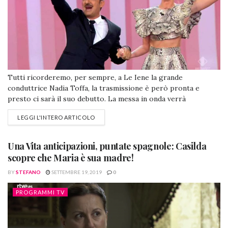
Tutti ricorderemo, per sempre, a Le Iene la grande
conduttrice Nadia Toffa, la trasmissione è però pronta e
presto ci sarà il suo debutto. La messa in onda verrà
anticipata e le conduttrici saranno tre che si succederanno
LEGGI L'INTERO ARTICOLO
con altri tre inviati. Mentre a Taranto c'è ora un grande per
Nadia, passata a migliore vita il 13 agosto,...
Una Vita anticipazioni, puntate spagnole: Casilda
scopre che Maria è sua madre!
BY
STEFANO
SETTEMBRE 19, 2019
0
PROGRAMMI TV