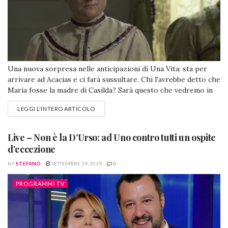
Una nuova sorpresa nelle anticipazioni di Una Vita: sta per
arrivare ad Acacias e ci farà sussultare. Chi l'avrebbe detto che
Maria fosse la madre di Casilda? Sarà questo che vedremo in
Italia nei prossimi mesi, mentre in Spagna è già stato
LEGGI L'INTERO ARTICOLO
trasmesso. Higinio Baeza, un nuovo personaggio della soap
iberica, si trasferirà nel ricco quartiere iberico, scendiamo...
Live – Non è la D’Urso: ad Uno contro tutti un ospite
d’eccezione
BY
STEFANO
SETTEMBRE 19, 2019
0
PROGRAMMI TV