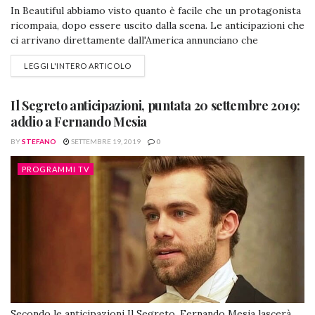
In Beautiful abbiamo visto quanto è facile che un protagonista
ricompaia, dopo essere uscito dalla scena. Le anticipazioni che
ci arrivano direttamente dall'America annunciano che
sentiremo parlare di Caroline Spencer e ci chiediamo, ma non
LEGGI L'INTERO ARTICOLO
era passata a migliore vita? Thomas ha riferito che la donna
ha subito una fine naturale, è possibile credere a lui che ha...
Il Segreto anticipazioni, puntata 20 settembre 2019:
addio a Fernando Mesia
BY
STEFANO
SETTEMBRE 19, 2019
0
PROGRAMMI TV
Secondo le anticipazioni Il Segreto, Fernando Mesia lascerà