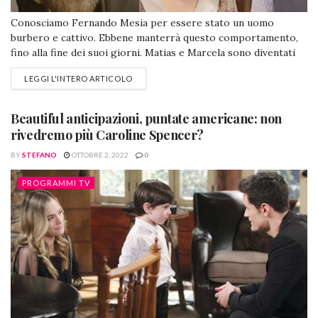
Conosciamo Fernando Mesia per essere stato un uomo
burbero e cattivo. Ebbene manterrà questo comportamento,
fino alla fine dei suoi giorni. Matias e Marcela sono diventati
genitori di una bellissima bambina di nome Camelia. Sarà
LEGGI L'INTERO ARTICOLO
proprio la piccola che potrebbe subire la follia del perfido ex
marito della Castaneda, continuando la lettura ogni enigma
verrà spiegato. Il Segreto...
Beautiful anticipazioni, puntate americane: non
rivedremo più Caroline Spencer?
BY
STEFANO
OTTOBRE 2, 2022
0
PROGRAMMI TV