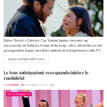
Bitter Sweet e l'attore Can Yaman hanno riscosso un
successono in Italia.La trama della soap, oltre alla bellezza dei
protagonisti hanno incollato milioni di telespettatori alla TV.
E se il grande attore turco ritornasse da noi con una nuova
LEGGI L'INTERO ARTICOLO
soap? Dopo Bitter Sweet arriva un'altra soap per Can Yaman
Sono proprio i fan di Can Yaman, gli stessi...
Le Iene anticipazioni: ecco quando inizia e le
conduttrici
BY
STEFANO
SETTEMBRE 19, 2019
0
PROGRAMMI TV