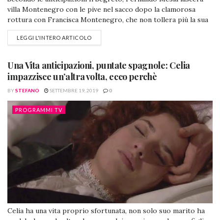
villa Montenegro con le pive nel sacco dopo la clamorosa
rottura con Francisca Montenegro, che non tollera più la sua
sgradevole presenza. A Puente Viejo si diffonde intanto la
LEGGI L'INTERO ARTICOLO
notizia dell'imminente matrimonio fra Elsa ed Alvaro, mentre
Saul sta vicino a Julieta dopo al terribile esperienza vissuta.
Per i due...
Una Vita anticipazioni, puntate spagnole: Celia
impazzisce un’altra volta, ecco perchè
BY
STEFANO
SETTEMBRE 19, 2019
0
PROGRAMMI TV
Celia ha una vita proprio sfortunata, non solo suo marito ha