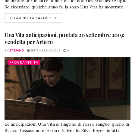
un debole per le altre donne, ma lei non riesce ad avere figli.
Se ricordate, qualche anno fa, la soap Una Vita ha mostrato
quanto sia stata male dopo avere perso la crestura che
LEGGI L'INTERO ARTICOLO
attendeva. Se succedesse un'altra volta, come andrebbe a finire
la povera donna? Una...
Una Vita anticipazioni, puntata 20 settembre 2019:
vendetta per Arturo
BY
STEFANO
SETTEMBRE 19, 2019
0
PROGRAMMI TV
Le anticipazioni Una Vita si tingono di rosso sangue, quello di
Blasco, l'assassino di Arturo Valverde. Silvia Reyes, infatti,