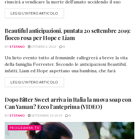
riuscirà a vendicare la morte dell'amato uccidendo il suo
sicario. Antonito Palacios vedrà il lieto fine per la vicenda dei
LEGGI L'INTERO ARTICOLO
suo brevetto, ma sarà costretto a rinunciare alla compagnia
della sua Lolita. Samuel scopre che Carmen gli ha procurato...
Beautiful anticipazioni, puntata 20 settembre 2019:
fiocco rosa per Hope e Liam
BY
STEFANO
OTTOBRE 2, 2022
0
Un lieto evento tutto al femminile rallegrerà a breve la vita
PROGRAMMI TV
della famiglia Forrester. Secondo le anticipazioni Beautiful,
infatti, Liam ed Hope aspettano una bambina, che farà
compagnia alla piccola Kelly, la figlia che il giovane Spencer ha
LEGGI L'INTERO ARTICOLO
avuto da Steffy. Brooke confida a Katie la difficile situazione
che sta vivendo per via di Bill, ed entrambe le...
Dopo Bitter Sweet arriva in Italia la nuova soap con
Can Yaman? Ecco l’anteprima (VIDEO)
BY
STEFANO
SETTEMBRE 19, 2019
0
PROGRAMMI TV