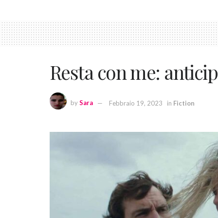
Resta con me: anticip
by
Sara
Febbraio 19, 2023
in
Fiction