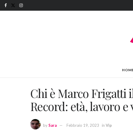
HOM
Chi è Marco Frigatti 
Record: età, lavoro e 
by
Sara
Febbraio 19, 2023
in
Vip